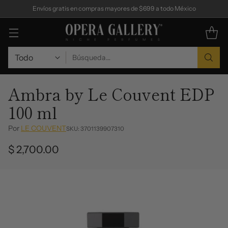
Envíos gratis en compras mayores de $699 a todo México
Búsqueda…
Ambra by Le Couvent EDP
100 ml
Por
LE COUVENT
SKU: 3701139907310
$ 2,700.00
Precio
habitual