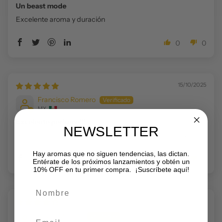
Un beast mode
Excelente aroma y duración
0
0
15/10/2025
Francisco Romero
MX
Excelente perfume!!!
NEWSLETTER
Buenísimo para todo el año. Sobretodo para otoño/invierno.
Hay aromas que no siguen tendencias, las dictan.
0
0
Entérate de los próximos lanzamientos y obtén un
10% OFF en tu primer compra. ¡Suscríbete aquí!
Nombre
07/10/2025
Edgar Medina
Email