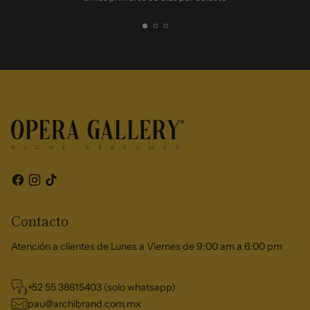
Contacto
Atención a clientes de Lunes a Viernes de 9:00 am a 6:00 pm
+52 55 38615403 (solo whatsapp)
pau@archibrand.com.mx