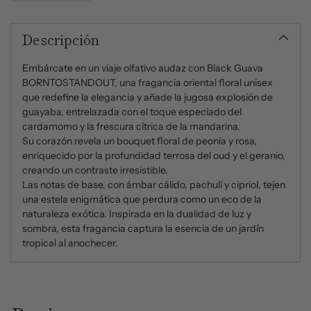
Añadir
un
Descripción
producto
al
carrito
Embárcate en un viaje olfativo audaz con Black Guava
BORNTOSTANDOUT, una fragancia oriental floral unisex
que redefine la elegancia y añade la jugosa explosión de
guayaba, entrelazada con el toque especiado del
cardamomo y la frescura cítrica de la mandarina.
Su corazón revela un bouquet floral de peonía y rosa,
enriquecido por la profundidad terrosa del oud y el geranio,
creando un contraste irresistible.
Las notas de base, con ámbar cálido, pachulí y cipriol, tejen
una estela enigmática que perdura como un eco de la
naturaleza exótica. Inspirada en la dualidad de luz y
sombra, esta fragancia captura la esencia de un jardín
tropical al anochecer.