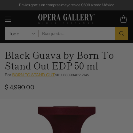
Envíos gratis en compras mayores de $699 a todo México
Búsqueda…
Black Guava by Born To
Stand Out EDP 50 ml
Por
BORN TO STAND OUT
SKU: 8809840212145
$ 4,990.00
Precio
habitual