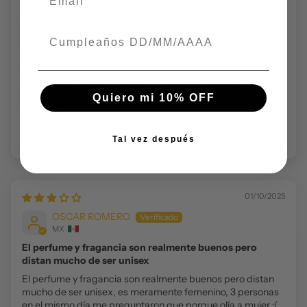
MX
De los mejores que he probado este año.
Fecha de nacimiento
Buen perfume el aroma es muy rico y dura mucho oliendo a
la fruta. Excelente potencia ya que con un par de sprays te
dura todo el día oliendo y en ropa es eterno. Estan de moda
los perfumes frutales y lo considero unisex aunque
comúnmente este tipo de aroma se asocia más hacia lo
Quiero mi 10% OFF
femenino.
0
0
Tal vez después
01/10/2025
OSCAR ROMERO
MX
El perfume y fragancia son realmente buenos pero
distan mucho de ser unisex
El perfume y fragancia son realmente buenos pero distan
mucho de ser unisex, es meramente femenino, 3 personas
en el mismo día me preguntaron que porque olía a mujer :(