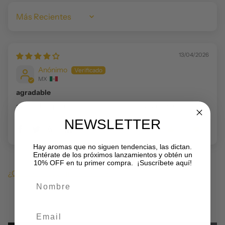
Sort by
13/04/2026
Anónimo
MX
agradable
agradable, pero le falta potencia. pero agradable!
NEWSLETTER
1
0
Hay aromas que no siguen tendencias, las dictan.
Entérate de los próximos lanzamientos y obtén un
10% OFF en tu primer compra. ¡Suscríbete aquí!
¿Cómo se recopilan las reseñas?
Nombre
Email