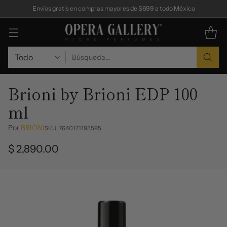
Envíos gratis en compras mayores de $699 a todo México
Búsqueda…
Brioni by Brioni EDP 100
ml
Por
BRIONI
SKU: 7640171193595
$ 2,890.00
Precio
habitual