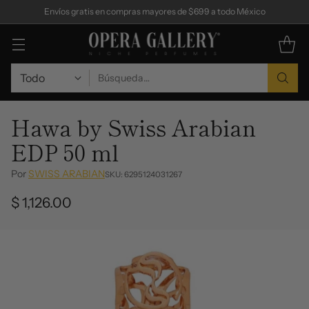
Envíos gratis en compras mayores de $699 a todo México
Búsqueda…
Hawa by Swiss Arabian
EDP 50 ml
Por
SWISS ARABIAN
SKU: 6295124031267
$ 1,126.00
Precio
habitual