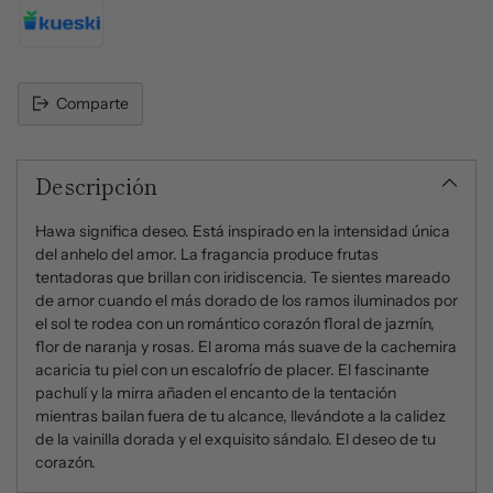
Comparte
Añadir
un
Descripción
producto
al
carrito
Hawa significa deseo. Está inspirado en la intensidad única
del anhelo del amor. La fragancia produce frutas
tentadoras que brillan con iridiscencia. Te sientes mareado
de amor cuando el más dorado de los ramos iluminados por
el sol te rodea con un romántico corazón floral de jazmín,
flor de naranja y rosas. El aroma más suave de la cachemira
acaricia tu piel con un escalofrío de placer. El fascinante
pachulí y la mirra añaden el encanto de la tentación
mientras bailan fuera de tu alcance, llevándote a la calidez
de la vainilla dorada y el exquisito sándalo. El deseo de tu
corazón.