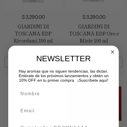
$ 3,290.00
$ 3,290.00
GIARDINI DI
GIARDINI DI
TOSCANA EDP
TOSCANA EDP Oro e
Ricordami 100 ml
Miele 100 ml
En existencias
En existencias
NEWSLETTER
Añadir al carrito
Añadir al carrito
Cantidad
Cantidad
Hay aromas que no siguen tendencias, las dictan.
Entérate de los próximos lanzamientos y obtén un
10% OFF en tu primer compra. ¡Suscríbete aquí!
Nombre
Email
Fecha de nacimiento